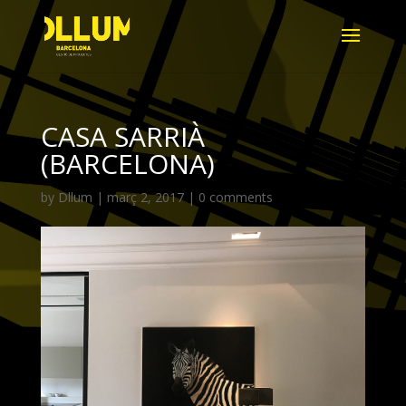
CASA SARRIÀ
(BARCELONA)
by
Dllum
|
març 2, 2017
|
0 comments