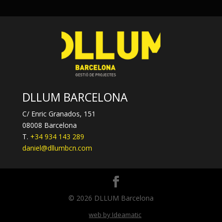
DLLUM BARCELONA
C/ Enric Granados, 151
08008 Barcelona
T.
+34 934 143 289
daniel@dllumbcn.com
© 2026 DLLUM Barcelona
web by Ideamatic