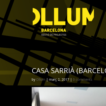
CASA SARRIÀ (BARCE
by
Dllum
|
març 2, 2017
|
0 comments