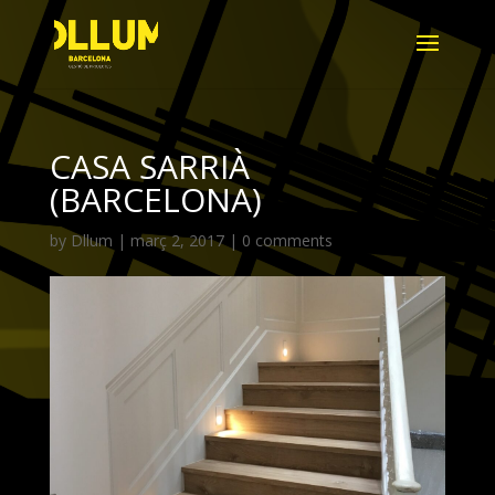
CASA SARRIÀ
(BARCELONA)
by
Dllum
|
març 2, 2017
|
0 comments