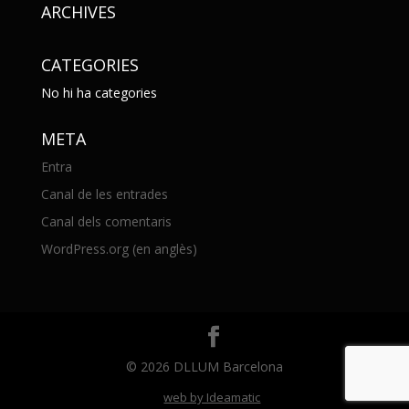
ARCHIVES
CATEGORIES
No hi ha categories
META
Entra
Canal de les entrades
Canal dels comentaris
WordPress.org (en anglès)
© 2026 DLLUM Barcelona
web by Ideamatic