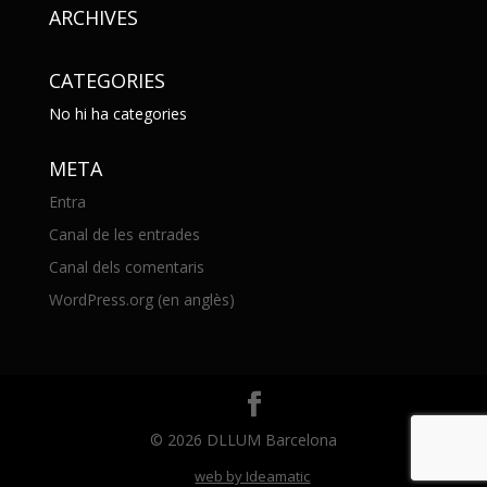
ARCHIVES
CATEGORIES
No hi ha categories
META
Entra
Canal de les entrades
Canal dels comentaris
WordPress.org (en anglès)
© 2026 DLLUM Barcelona
web by Ideamatic