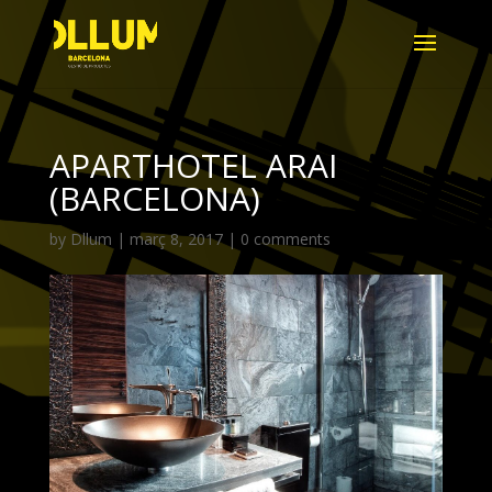
APARTHOTEL ARAI
(BARCELONA)
by
Dllum
|
març 8, 2017
|
0 comments