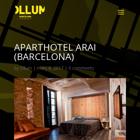
APARTHOTEL ARAI
(BARCELONA)
by
Dllum
|
març 8, 2017
|
0 comments