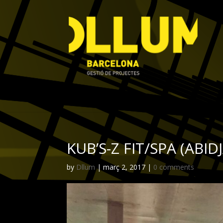
KUB’S-Z FIT/SPA (ABID
by
Dllum
|
març 2, 2017
|
0 comments