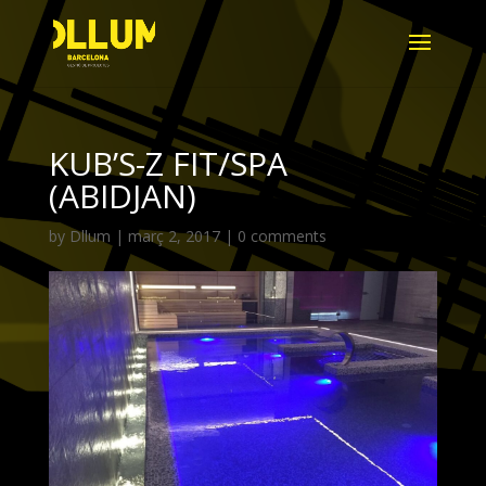
KUB’S-Z FIT/SPA
(ABIDJAN)
by
Dllum
|
març 2, 2017
|
0 comments