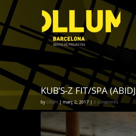
KUB’S-Z FIT/SPA (ABID
by
Dllum
|
març 2, 2017
|
0 comments