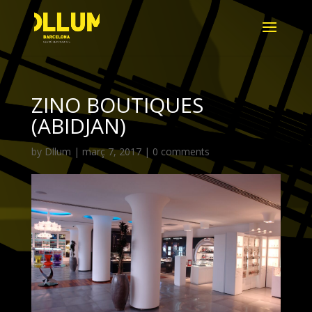
ZINO BOUTIQUES
(ABIDJAN)
by
Dllum
|
març 7, 2017
|
0 comments