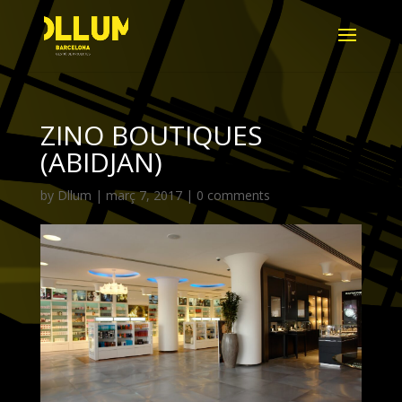
ZINO BOUTIQUES
(ABIDJAN)
by
Dllum
|
març 7, 2017
|
0 comments